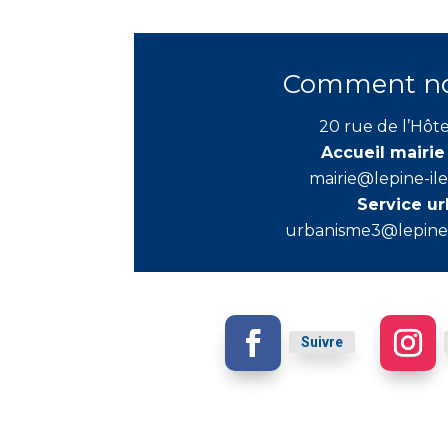
Comment nou
20 rue de l’Hôte
Accueil mairie
mairie@lepine-il
Service u
urbanisme3@lepine-
Suivre