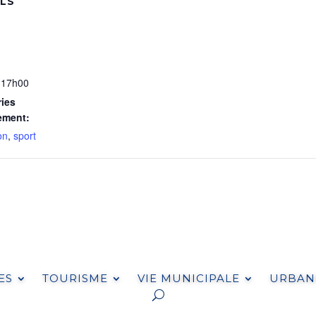
ILS
 17h00
ies
ement:
on
,
sport
ES
TOURISME
VIE MUNICIPALE
URBANI