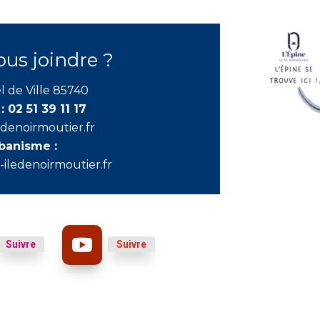
s joindre ?
l de Ville 85740
 :
02 51 39 11 17
edenoirmoutier.fr
rbanisme :
iledenoirmoutier.fr
Suivre
Suivre