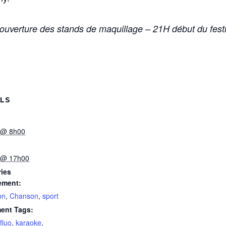
 ouverture des stands de maquillage – 21H début du festi
ILS
 @ 8h00
 @ 17h00
ies
ement:
on
,
Chanson
,
sport
ent Tags:
fluo
,
karaoke
,