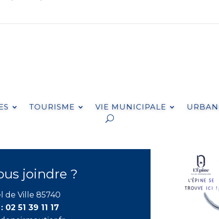
ES
TOURISME
VIE MUNICIPALE
URBANI
s joindre ?
l de Ville 85740
 :
02 51 39 11 17