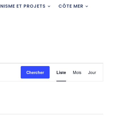
NISME ET PROJETS
CÔTE MER
Navigation
de
Chercher
Liste
Mois
Jour
vues
Évènement