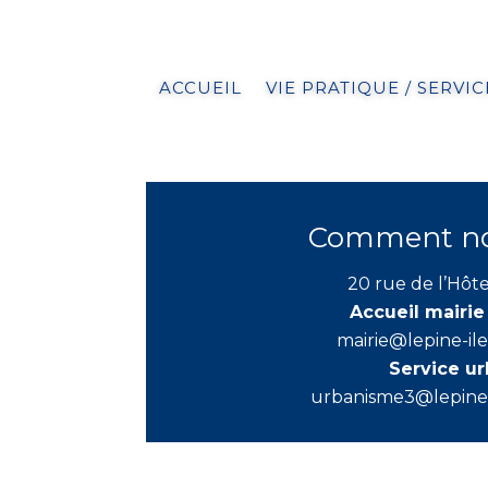
ACCUEIL
VIE PRATIQUE / SERVIC
Comment nou
20 rue de l’Hôte
Accueil mairie
mairie@lepine-il
Service u
urbanisme3@lepine-