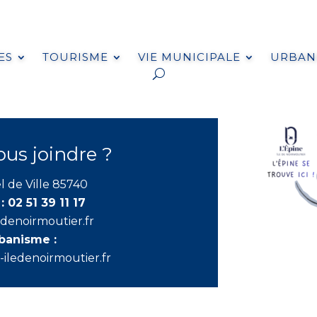
ES
TOURISME
VIE MUNICIPALE
URBANI
s joindre ?
l de Ville 85740
 :
02 51 39 11 17
edenoirmoutier.fr
rbanisme :
iledenoirmoutier.fr