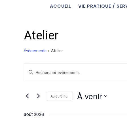
ACCUEIL
VIE PRATIQUE / SER
Atelier
Évènements
Atelier
Évènements
Recherche
Saisir
et
mot-
navigation
clé.
de
Rechercher
À venir
vues
Aujourd’hui
Évènements
Évènements
par
Sélectionnez
mot-
une
août 2026
clé.
date.