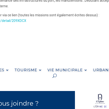
maintenance des infrastructures du port, les manutentions…Débutant accep
terne.
r via ce lien (toutes les missions sont également écrites dessus) :
he/detail/209XDCX
ES
TOURISME
VIE MUNICIPALE
URBANI
s joindre ?