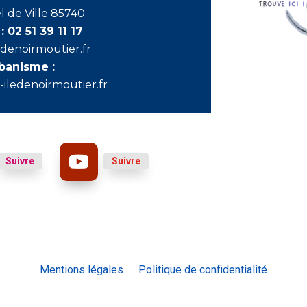
l de Ville 85740
 :
02 51 39 11 17
edenoirmoutier.fr
rbanisme :
iledenoirmoutier.fr
Suivre
Suivre
Mentions légales
Politique de confidentialité