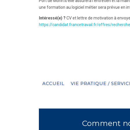
Port de Morin.Il/elle assurera l’entretien et la 
une formation au logiciel métier sera prévue en in
Intéressé(e) ?
CV et lettre de motivation à envoye
https://candidat.francetravail.fr/offres/recherc
ACCUEIL
VIE PRATIQUE / SERVIC
Comment nou