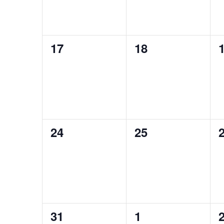
0
0
17
18
évènement,
évènement,
0
0
24
25
évènement,
évènement,
0
0
31
1