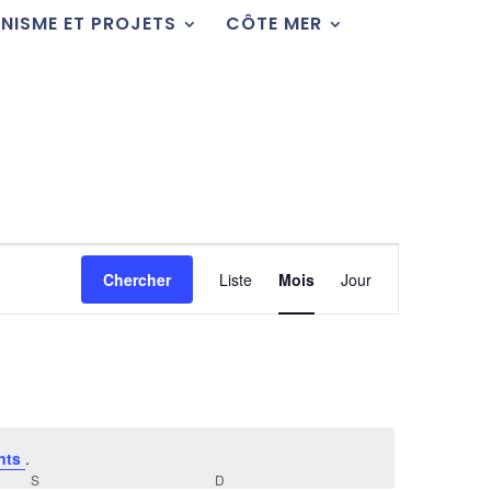
NISME ET PROJETS
CÔTE MER
Navigation
de
Chercher
Liste
Mois
Jour
vues
Évènement
nts
.
S
SAMEDI
D
DIMANCHE