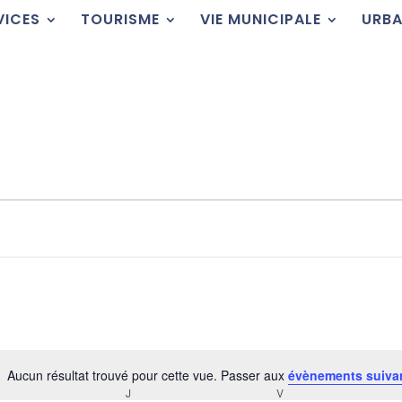
VICES
TOURISME
VIE MUNICIPALE
URBA
Aucun résultat trouvé pour cette vue. Passer aux
évènements suiva
Notice
RCREDI
J
JEUDI
V
VENDREDI