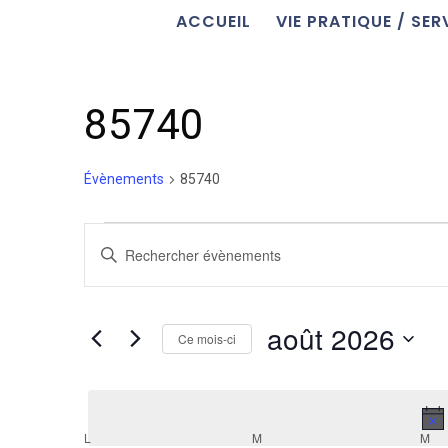
ACCUEIL
VIE PRATIQUE / SER
85740
Évènements
85740
Évènements
Recherche
Saisir
et
mot-
navigation
clé.
de
Rechercher
août 2026
vues
Ce mois-ci
Évènements
Évènements
par
Sélectionnez
mot-
une
clé.
date.
Calendrier
L
LUNDI
M
MARDI
M
ME