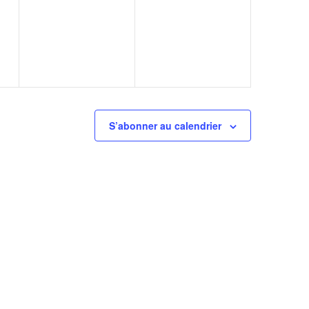
,
évènement,
évènement,
S’abonner au calendrier