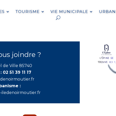
ES
TOURISME
VIE MUNICIPALE
URBANI
s joindre ?
l de Ville 85740
 :
02 51 39 11 17
edenoirmoutier.fr
rbanisme :
iledenoirmoutier.fr