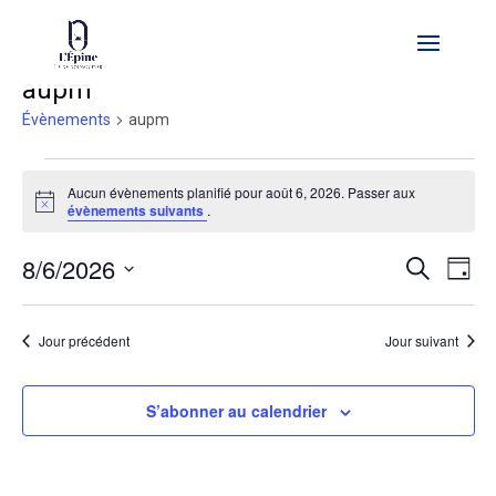
aupm
Évènements
aupm
Évènements
Aucun évènements planifié pour août 6, 2026. Passer aux
for
Notice
évènements suivants
.
août
6,
Reche
Na
8/6/2026
Recherche
Jour
2026
de
et
Sélectionnez
vu
naviga
une
Év
Jour précédent
Jour suivant
de
date.
vues
Évène
S’abonner au calendrier