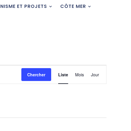
NISME ET PROJETS
CÔTE MER
Navigation
de
Chercher
Liste
Mois
Jour
vues
Évènement