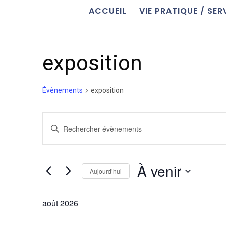
ACCUEIL
VIE PRATIQUE / SER
exposition
Évènements
exposition
Évènements
Recherche
Saisir
et
mot-
navigation
clé.
de
Rechercher
À venir
vues
Aujourd’hui
Évènements
Évènements
par
Sélectionnez
mot-
une
août 2026
clé.
date.