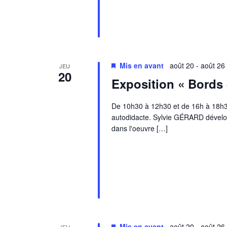
Mis en avant
août 20
-
août 26
JEU
20
Exposition « Bords
De 10h30 à 12h30 et de 16h à 18h30
autodidacte. Sylvie GÉRARD développ
dans l'oeuvre […]
Mis en avant
août 20
-
août 26