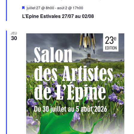
Mis
juillet 27 @ 8h00
-
août 2 @ 17h00
en
L’Epine Estivales 27/07 au 02/08
avant
JEU
30