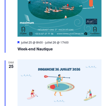
Mis
juillet 25 @ 8h00
-
juillet 26 @ 17h00
en
Week-end Nautique
avant
SAM
25