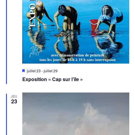
Mis
juillet 23
-
juillet 29
en
Exposition « Cap sur l’île »
avant
JEU
23