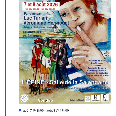
Mis
août 7 @ 8h00
-
août 8 @ 17h00
en