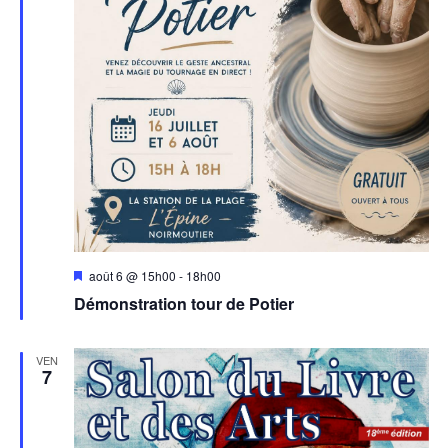
Mis
août 6 @ 15h00
-
18h00
en
Démonstration tour de Potier
avant
VEN
7