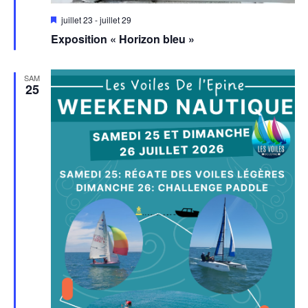
Mis
juillet 23
-
juillet 29
en
Exposition « Horizon bleu »
avant
SAM
25