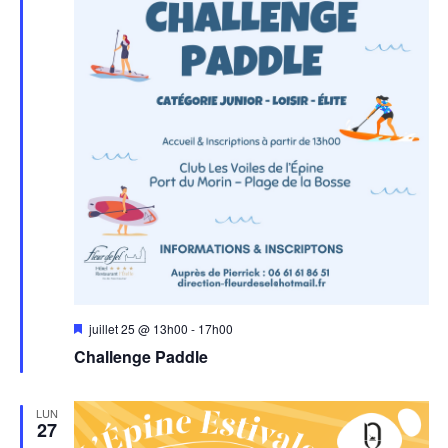
Mis
juillet 25 @ 13h00
-
17h00
en
Challenge Paddle
avant
LUN
27