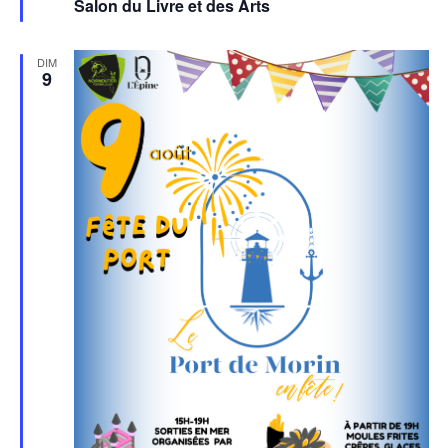
Salon du Livre et des Arts
avant
DIM
9