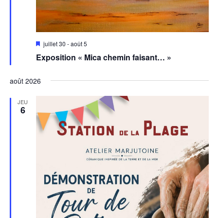
Mis
juillet 30
-
août 5
en
Exposition « Mica chemin faisant… »
avant
août 2026
JEU
6