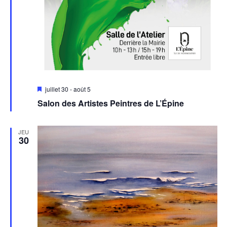
Mis
juillet 30
-
août 5
en
Salon des Artistes Peintres de L’Épine
avant
JEU
30