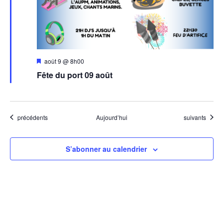
Mis
août 9 @ 8h00
en
Fête du port 09 août
avant
Évènements
Évènements
précédents
Aujourd’hui
suivants
S’abonner au calendrier