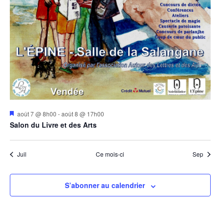
Mis
août 7 @ 8h00
-
août 8 @ 17h00
en
Salon du Livre et des Arts
avant
Juil
Ce mois-ci
Sep
S’abonner au calendrier