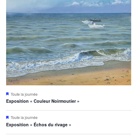
Mis
Toute la journée
en
Exposition « Couleur Noirmoutier »
avant
Mis
Toute la journée
en
Exposition « Échos du rivage »
avant